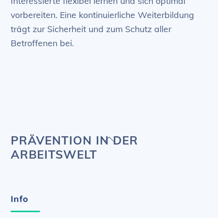
Interessierte flexibel lernen und sich optimal
vorbereiten. Eine kontinuierliche Weiterbildung
trägt zur Sicherheit und zum Schutz aller
Betroffenen bei.
Back
PRÄVENTION IN DER
To
ARBEITSWELT
Top
Info