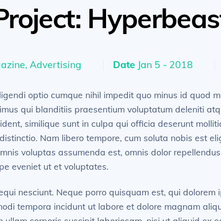
Project: Hyperbeas
zine, Advertising
Date
Jan 5 - 2018
ligendi optio cumque nihil impedit quo minus id quod 
mus qui blanditiis praesentium voluptatum deleniti atq
dent, similique sunt in culpa qui officia deserunt mollit
distinctio. Nam libero tempore, cum soluta nobis est el
omnis voluptas assumenda est, omnis dolor repellendu
pe eveniet ut et voluptates.
equi nesciunt. Neque porro quisquam est, qui dolorem i
 modi tempora incidunt ut labore et dolore magnam ali
 ullam corporis suscipit laboriosam, nisi ut aliquid e