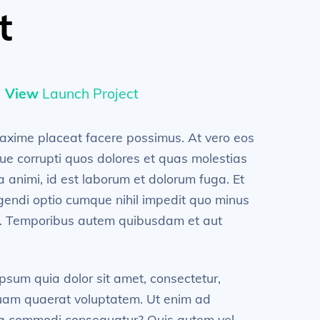
t
View
Launch Project
maxime placeat facere possimus. At vero eos
ue corrupti quos dolores et quas molestias
ia animi, id est laborum et dolorum fuga. Et
igendi optio cumque nihil impedit quo minus
s. Temporibus autem quibusdam et aut
psum quia dolor sit amet, consectetur,
quam quaerat voluptatem. Ut enim ad
x ea commodi consequatur? Quis autem vel