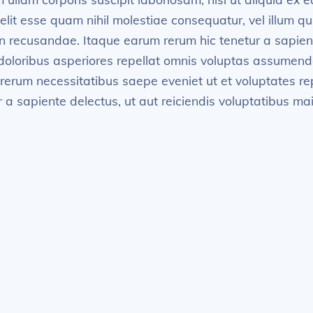
velit esse quam nihil molestiae consequatur, vel illum q
n recusandae. Itaque earum rerum hic tenetur a sapiente
doloribus asperiores repellat omnis voluptas assumend
 rerum necessitatibus saepe eveniet ut et voluptates r
a sapiente delectus, ut aut reiciendis voluptatibus ma