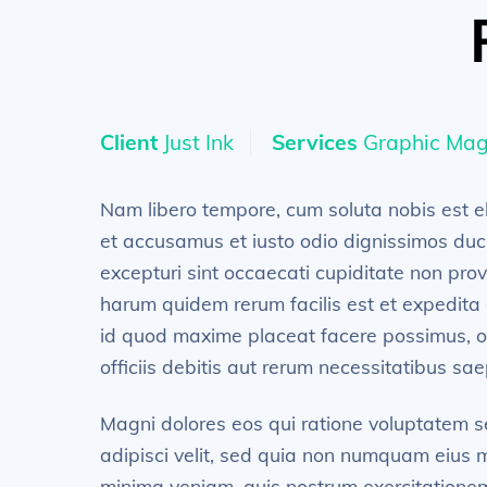
Client
Just Ink
Services
Graphic Maga
Nam libero tempore, cum soluta nobis est e
et accusamus et iusto odio dignissimos duci
excepturi sint occaecati cupiditate non provi
harum quidem rerum facilis est et expedita 
id quod maxime placeat facere possimus, 
officiis debitis aut rerum necessitatibus sae
Magni dolores eos qui ratione voluptatem s
adipisci velit, sed quia non numquam eius
minima veniam, quis nostrum exercitationem