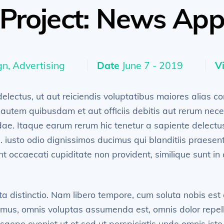
Project: News Ap
n, Advertising
Date
June 7 - 2019
V
electus, ut aut reiciendis voluptatibus maiores alias c
autem quibusdam et aut officiis debitis aut rerum nece
e. Itaque earum rerum hic tenetur a sapiente delectus,
. iusto odio dignissimos ducimus qui blanditiis praesen
 occaecati cupiditate non provident, similique sunt in c
ta distinctio. Nam libero tempore, cum soluta nobis est
imus, omnis voluptas assumenda est, omnis dolor repe
s saepe eveniet ut et sed ut perspiciatis unde omnis ist