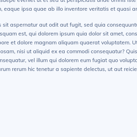
aque ipsa quae ab illo inventore veritatis et quasi ar
it aspernatur aut odit aut fugit, sed quia consequunt
quam est, qui dolorem ipsum quia dolor sit amet, consec
bore et dolore magnam aliquam quaerat voluptatem. U
riosam, nisi ut aliquid ex ea commodi consequatur? Quis
onsequatur, vel illum qui dolorem eum fugiat quo volupt
rum rerum hic tenetur a sapiente delectus, ut aut reici