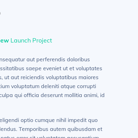
p
iew
Launch Project
onsequatur aut perferendis doloribus
ssitatibus saepe eveniet ut et voluptates
 ut aut reiciendis voluptatibus maiores
tium voluptatum deleniti atque corrupti
ulpa qui officia deserunt mollitia animi, id
 eligendi optio cumque nihil impedit quo
llendus. Temporibus autem quibusdam et
e natus error sit voluptatem accusantium