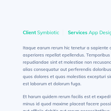
Client
Symbiotic
Services
App Desig
Itaque earum rerum hic tenetur a sapiente d
asperiores repellat epellendus. Temporibus 
repudiandae sint et molestiae non recusanda
alias consequatur aut perferendis doloribus
quos dolores et quas molestias excepturi sint
est laborum et dolorum fuga.
Et harum quidem rerum facilis est et expedi
minus id quod maxime placeat facere poss
aut officiis debitis aut rerum necessitatibu