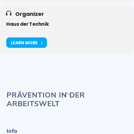
Organizer
Haus der Technik
LEARN MORE
Back
PRÄVENTION IN DER
To
ARBEITSWELT
Top
Info