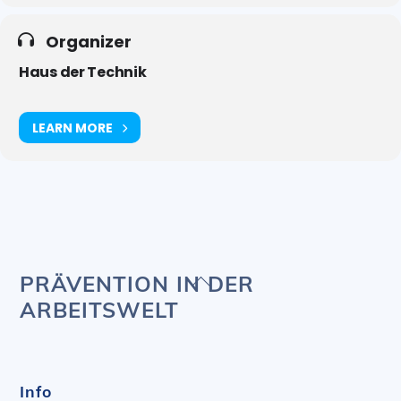
Organizer
Haus der Technik
LEARN MORE
Back
PRÄVENTION IN DER
To
ARBEITSWELT
Top
Info