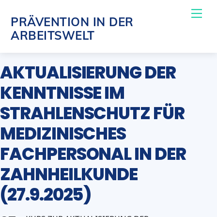
Skip
Me
PRÄVENTION IN DER
to
ARBEITSWELT
content
AKTUALISIERUNG DER
KENNTNISSE IM
STRAHLENSCHUTZ FÜR
MEDIZINISCHES
FACHPERSONAL IN DER
ZAHNHEILKUNDE
(27.9.2025)