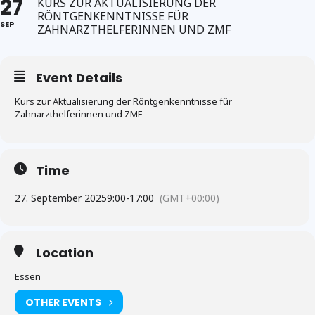
27
KURS ZUR AKTUALISIERUNG DER
RÖNTGENKENNTNISSE FÜR
SEP
ZAHNARZTHELFERINNEN UND ZMF
Event Details
Kurs zur Aktualisierung der Röntgenkenntnisse für
Zahnarzthelferinnen und ZMF
Time
27. September 2025
9:00
-
17:00
(GMT+00:00)
Location
Essen
OTHER EVENTS