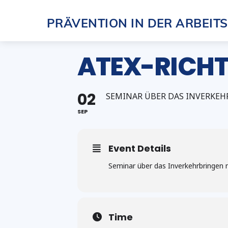
Skip
PRÄVENTION IN DER ARBEIT
to
content
ATEX-RICHTL
02
SEMINAR ÜBER DAS INVERKEH
SEP
Event Details
Seminar über das Inverkehrbringen n
Time