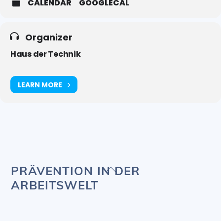
CALENDAR
GOOGLECAL
Organizer
Haus der Technik
LEARN MORE
Back
PRÄVENTION IN DER
To
ARBEITSWELT
Top