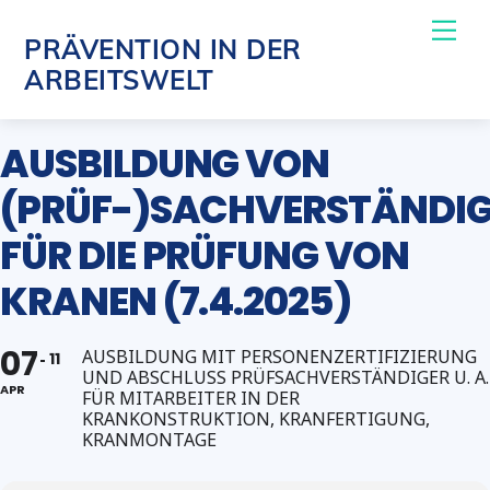
Skip
Me
PRÄVENTION IN DER
to
ARBEITSWELT
content
AUSBILDUNG VON
(PRÜF-)SACHVERSTÄNDI
FÜR DIE PRÜFUNG VON
KRANEN (7.4.2025)
07
AUSBILDUNG MIT PERSONENZERTIFIZIERUNG
11
UND ABSCHLUSS PRÜFSACHVERSTÄNDIGER U. A.
APR
FÜR MITARBEITER IN DER
KRANKONSTRUKTION, KRANFERTIGUNG,
KRANMONTAGE