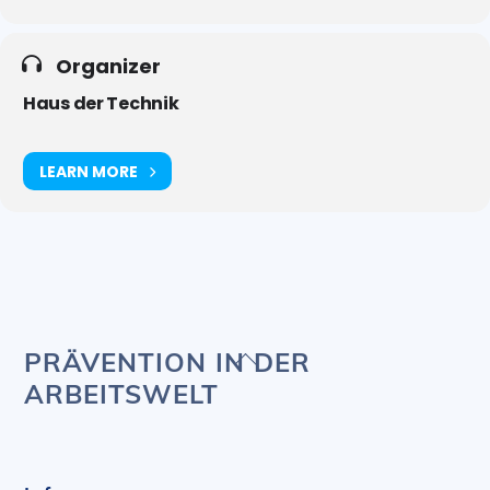
Organizer
Haus der Technik
LEARN MORE
Back
PRÄVENTION IN DER
To
ARBEITSWELT
Top