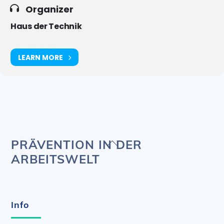
Organizer
Haus der Technik
LEARN MORE
Back
PRÄVENTION IN DER
To
ARBEITSWELT
Top
Info