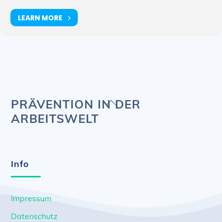
LEARN MORE
Back
PRÄVENTION IN DER
To
ARBEITSWELT
Top
Info
Impressum
Datenschutz