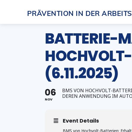
Skip
PRÄVENTION IN DER ARBEIT
to
content
BATTERIE-
HOCHVOLT-B
(6.11.2025)
06
BMS VON HOCHVOLT-BATTERI
DEREN ANWENDUNG IM AUTO
NOV
Event Details
BMS von Hochvolt-Batterien: Erhalt