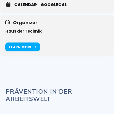
CALENDAR
GOOGLECAL
Organizer
Haus der Technik
LEARN MORE
Back
PRÄVENTION IN DER
To
ARBEITSWELT
Top