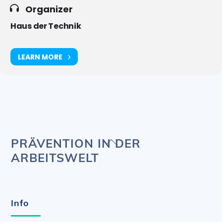
Organizer
Haus der Technik
LEARN MORE
Back
PRÄVENTION IN DER
To
ARBEITSWELT
Top
Info