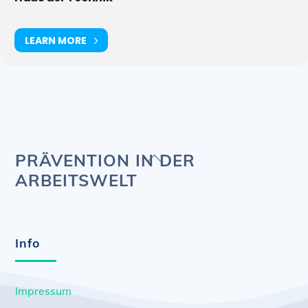
LEARN MORE
Back
PRÄVENTION IN DER
To
ARBEITSWELT
Top
Info
Impressum