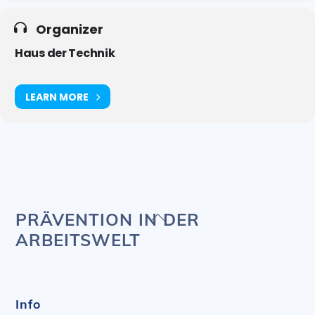
Organizer
Haus der Technik
LEARN MORE
Back
PRÄVENTION IN DER
To
ARBEITSWELT
Top
Info