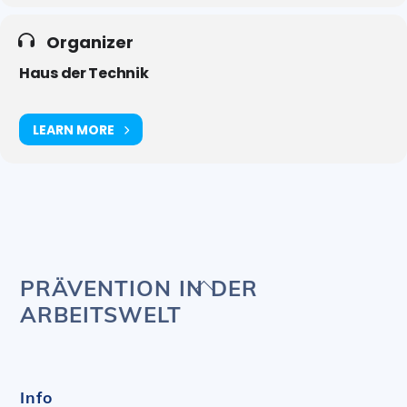
Organizer
Haus der Technik
LEARN MORE
Back
PRÄVENTION IN DER
To
ARBEITSWELT
Top
Info