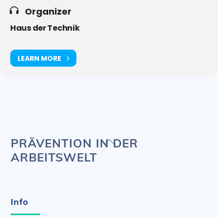
Organizer
Haus der Technik
LEARN MORE
Back
PRÄVENTION IN DER
To
ARBEITSWELT
Top
Info