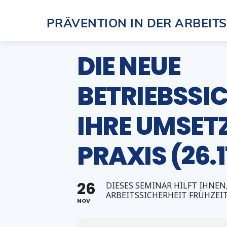
Skip
PRÄVENTION IN DER ARBEIT
to
content
DIE NEUE
BETRIEBSS
IHRE UMSETZ
PRAXIS (26.1
26
DIESES SEMINAR HILFT IHNE
ARBEITSSICHERHEIT FRÜHZEI
NOV