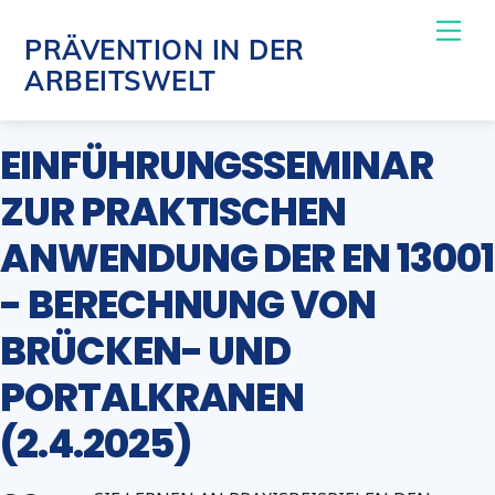
Skip
Me
PRÄVENTION IN DER
to
ARBEITSWELT
content
EINFÜHRUNGSSEMINAR
ZUR PRAKTISCHEN
ANWENDUNG DER EN 13001
- BERECHNUNG VON
BRÜCKEN- UND
PORTALKRANEN
(2.4.2025)