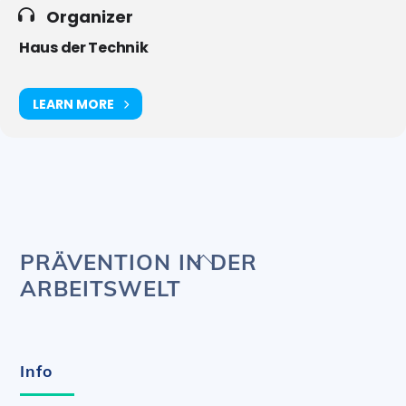
Organizer
Haus der Technik
LEARN MORE
Back
PRÄVENTION IN DER
To
ARBEITSWELT
Top
Info