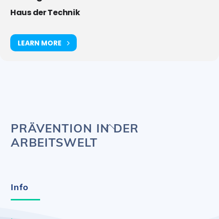
Haus der Technik
LEARN MORE
Back
PRÄVENTION IN DER
To
ARBEITSWELT
Top
Info