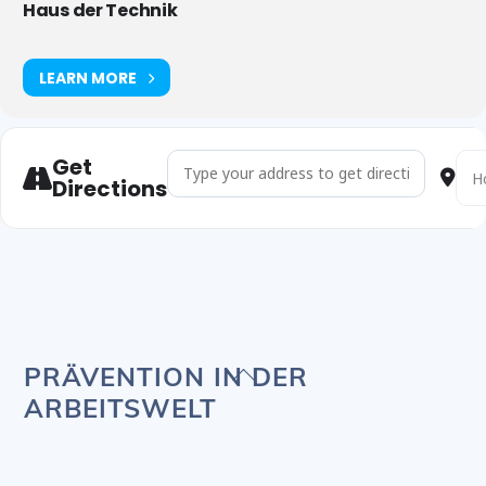
Haus der Technik
LEARN MORE
Get
Address - EN 60204 und EN 61439 – Grundlagen (1
Dest
Directions
Back
PRÄVENTION IN DER
To
ARBEITSWELT
Top