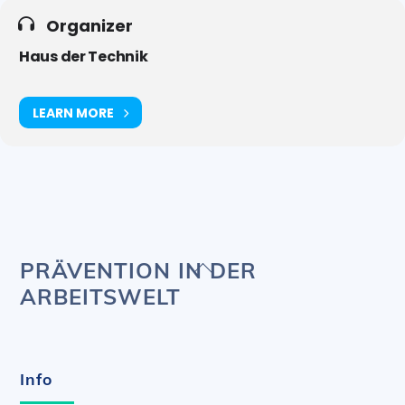
Organizer
Haus der Technik
LEARN MORE
Back
PRÄVENTION IN DER
To
ARBEITSWELT
Top
Info