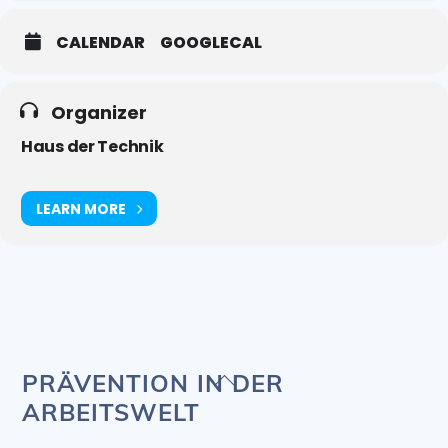
CALENDAR
GOOGLECAL
Organizer
Haus der Technik
LEARN MORE
Back
PRÄVENTION IN DER
To
ARBEITSWELT
Top