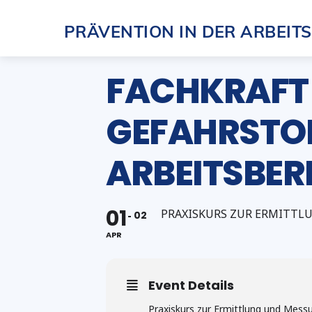
Skip
PRÄVENTION IN DER ARBEIT
to
content
FACHKRAFT 
GEFAHRSTOFF
ARBEITSBERE
01
PRAXISKURS ZUR ERMITTLU
02
APR
Event Details
Praxiskurs zur Ermittlung und Mess