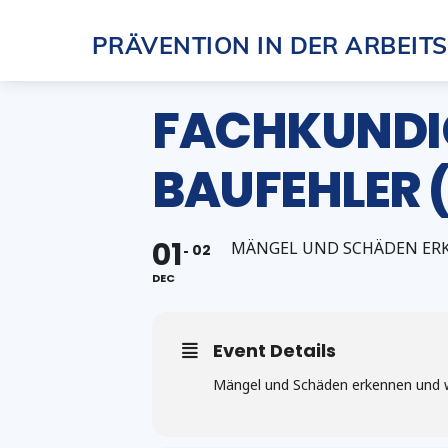
Skip
PRÄVENTION IN DER ARBEIT
to
content
FACHKUNDI
BAUFEHLER (
01
MÄNGEL UND SCHÄDEN ER
02
DEC
Event Details
Mängel und Schäden erkennen und w