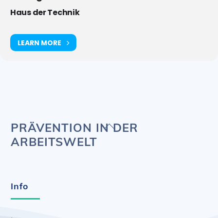
Haus der Technik
LEARN MORE
Back
PRÄVENTION IN DER
To
ARBEITSWELT
Top
Info