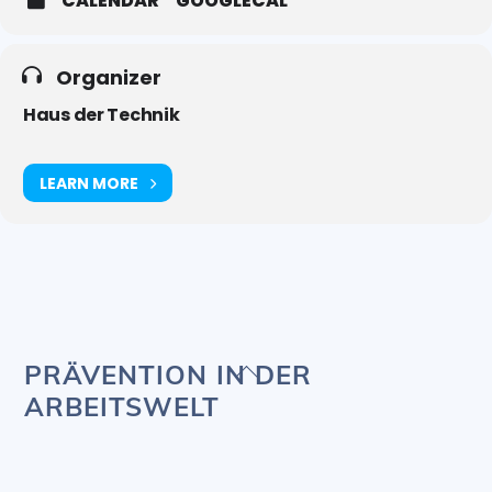
CALENDAR
GOOGLECAL
Organizer
Haus der Technik
LEARN MORE
Back
PRÄVENTION IN DER
To
ARBEITSWELT
Top