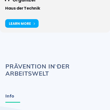
Haus der Technik
LEARN MORE
Back
PRÄVENTION IN DER
To
ARBEITSWELT
Top
Info