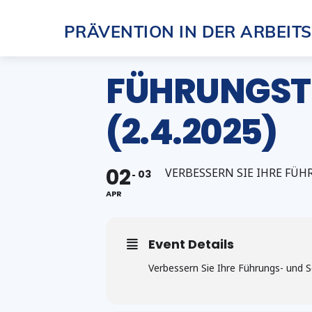
Skip
PRÄVENTION IN DER ARBEIT
to
content
FÜHRUNGSTR
(2.4.2025)
02
VERBESSERN SIE IHRE FÜH
03
APR
Event Details
Verbessern Sie Ihre Führungs- und S