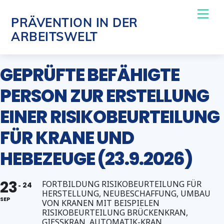
Skip
Me
PRÄVENTION IN DER
to
ARBEITSWELT
content
GEPRÜFTE BEFÄHIGTE
PERSON ZUR ERSTELLUNG
EINER RISIKOBEURTEILUNG
FÜR KRANE UND
HEBEZEUGE (23.9.2026)
23
FORTBILDUNG RISIKOBEURTEILUNG FÜR
24
HERSTELLUNG, NEUBESCHAFFUNG, UMBAU
SEP
VON KRANEN MIT BEISPIELEN
RISIKOBEURTEILUNG BRÜCKENKRAN,
GIESSKRAN, AUTOMATIK-KRAN