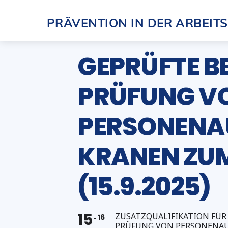
Skip
PRÄVENTION IN DER ARBEIT
to
content
GEPRÜFTE B
PRÜFUNG V
PERSONENA
KRANEN ZUM
(15.9.2025)
15
ZUSATZQUALIFIKATION FÜR
16
PRÜFUNG VON PERSONENA