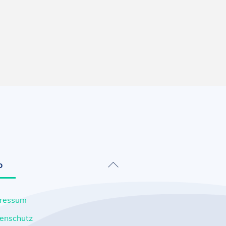
Back
o
To
Top
ressum
enschutz