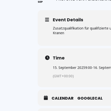
SEP
Event Details
Zusatzqualifikation für qualifizier
Kranen
Time
15. September 2025
9:00
-
16. Septe
(GMT+00:00)
CALENDAR
GOOGLECAL