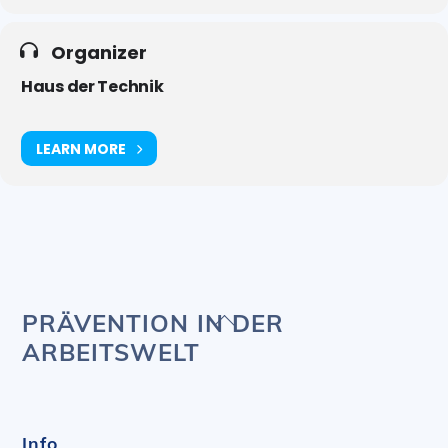
Organizer
Haus der Technik
LEARN MORE
Back
PRÄVENTION IN DER
To
ARBEITSWELT
Top
Info