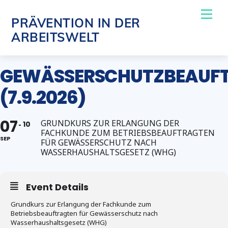
Skip
Me
PRÄVENTION IN DER
to
ARBEITSWELT
content
GEWÄSSERSCHUTZBEAUF
(7.9.2026)
07
GRUNDKURS ZUR ERLANGUNG DER
10
FACHKUNDE ZUM BETRIEBSBEAUFTRAGTEN
SEP
FÜR GEWÄSSERSCHUTZ NACH
WASSERHAUSHALTSGESETZ (WHG)
Event Details
Grundkurs zur Erlangung der Fachkunde zum
Betriebsbeauftragten für Gewässerschutz nach
Wasserhaushaltsgesetz (WHG)