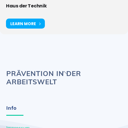
Haus der Technik
LEARN MORE
Back
PRÄVENTION IN DER
To
ARBEITSWELT
Top
Info
Impressum