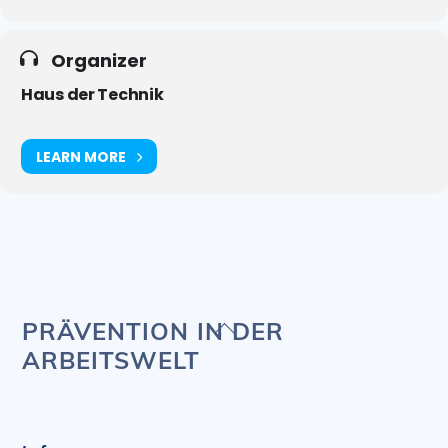
Organizer
Haus der Technik
LEARN MORE
Back
PRÄVENTION IN DER
To
ARBEITSWELT
Top