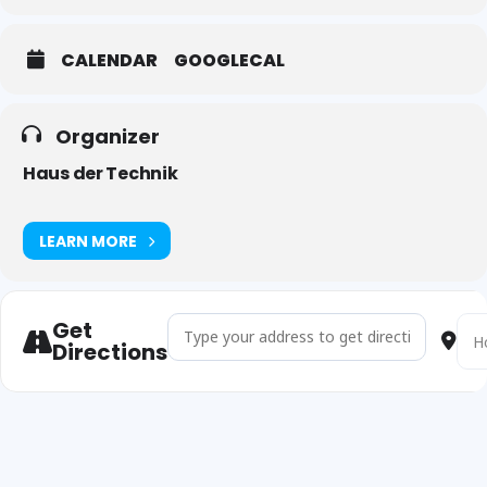
CALENDAR
GOOGLECAL
Organizer
Haus der Technik
LEARN MORE
Get
Address - Grundlagen zur Prüfung von Maschinen 
Dest
Directions