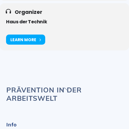
Organizer
Haus der Technik
LEARN MORE
Back
PRÄVENTION IN DER
To
ARBEITSWELT
Top
Info