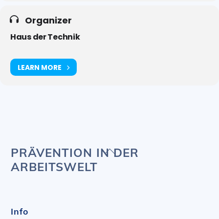
Organizer
Haus der Technik
LEARN MORE
Back
PRÄVENTION IN DER
To
ARBEITSWELT
Top
Info