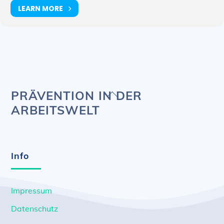
LEARN MORE
Back
PRÄVENTION IN DER
To
ARBEITSWELT
Top
Info
Impressum
Datenschutz