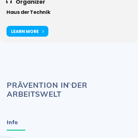
Organizer
Haus der Technik
LEARN MORE
Back
PRÄVENTION IN DER
To
ARBEITSWELT
Top
Info