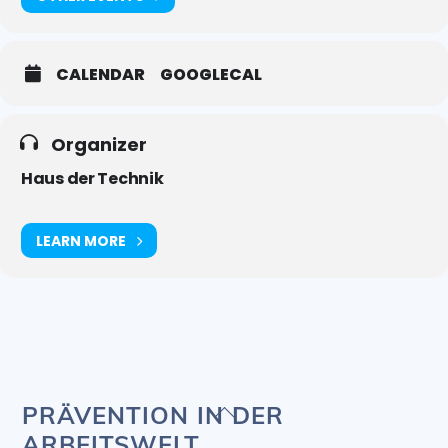
CALENDAR
GOOGLECAL
Organizer
Haus der Technik
LEARN MORE
Back
PRÄVENTION IN DER
To
ARBEITSWELT