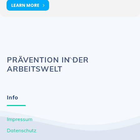
LEARN MORE
Back
PRÄVENTION IN DER
To
ARBEITSWELT
Top
Info
Impressum
Datenschutz