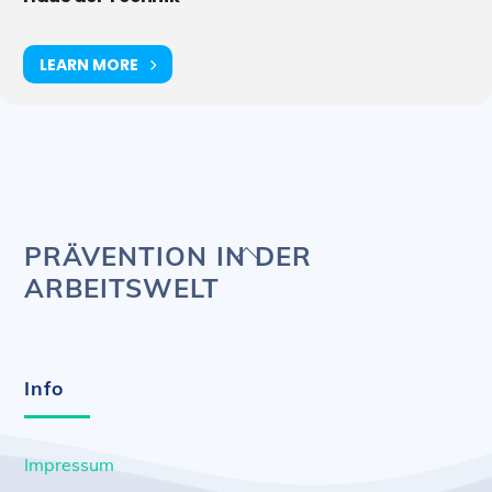
LEARN MORE
Back
PRÄVENTION IN DER
To
ARBEITSWELT
Top
Info
Impressum