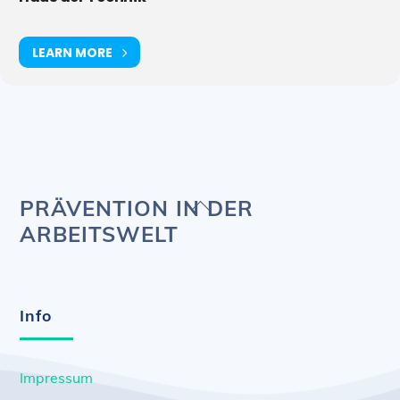
LEARN MORE
Back
PRÄVENTION IN DER
To
ARBEITSWELT
Top
Info
Impressum