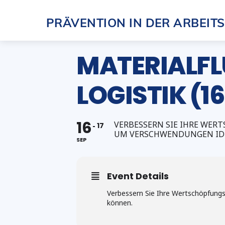
Skip
PRÄVENTION IN DER ARBEIT
to
content
MATERIALFL
LOGISTIK (16
16
VERBESSERN SIE IHRE WER
17
UM VERSCHWENDUNGEN IDE
SEP
Event Details
Verbessern Sie Ihre Wertschöpfungs
können.