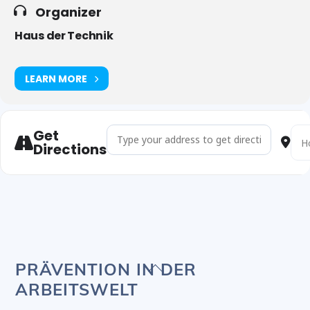
Organizer
Haus der Technik
LEARN MORE
Get
Address - Nachhaltigkeit und Kreislaufwirtschaft 
Dest
Directions
Back
PRÄVENTION IN DER
To
ARBEITSWELT
Top