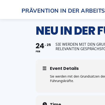
Skip
PRÄVENTION IN DER ARBEIT
to
content
NEU IN DER 
24
SIE WERDEN MIT DEN GR
25
RELEVANTEN GESPRÄCHSF
FEB
Event Details
Sie werden mit den Grundsätzen der
Führungskräfte.
Time