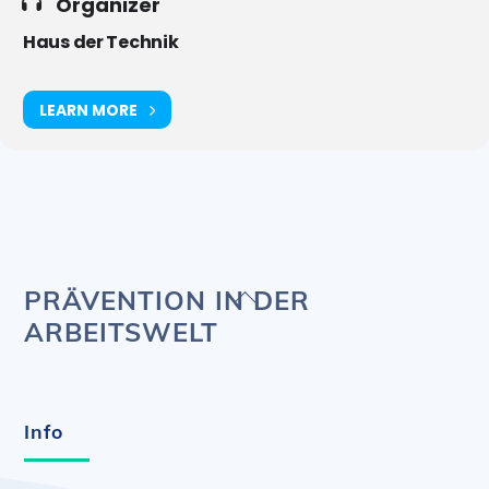
Organizer
Haus der Technik
LEARN MORE
Back
PRÄVENTION IN DER
To
ARBEITSWELT
Top
Info