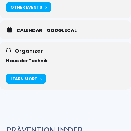
OTHER EVENTS
CALENDAR
GOOGLECAL
Organizer
Haus der Technik
LEARN MORE
Back
PRÄVENTION IN DER